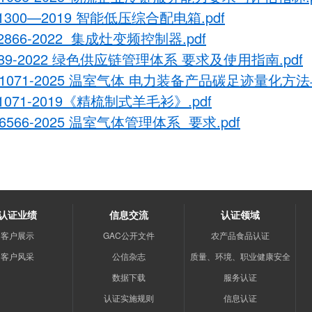
 1300—2019 智能低压综合配电箱.pdf
 2866-2022 集成灶变频控制器.pdf
 089-2022 绿色供应链管理体系 要求及使用指
南.pdf
C 1071-2025 温室气体 电力装备产品碳足迹量化
 1071-2019《精梳制式羊毛衫》.pdf
46566-2025 温室气体管理体系 要求.pdf
认证业绩
信息交流
认证领域
客户展示
GAC公开文件
农产品食品认证
客户风采
公信杂志
质量、环境、职业健康安全
数据下载
服务认证
认证实施规则
信息认证