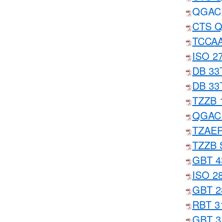
QGAC
CTS 
TCCA
ISO
DB 3
DB 3
TZZB
QGAC
TZAE
TZZB
GBT 
ISO 
GBT 
RBT 
GBT 