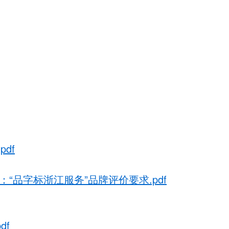
df
部分：“品字标浙江服务”品牌评价要求.pdf
df