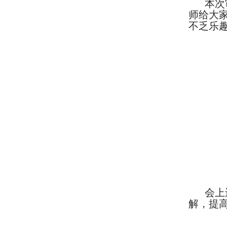
本次
师给大
不乏乐
会上
解，提