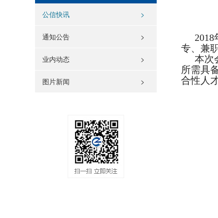
公信快讯
>
通知公告
>
20
专、兼
本次
业内动态
>
所需具
合性人
图片新闻
>