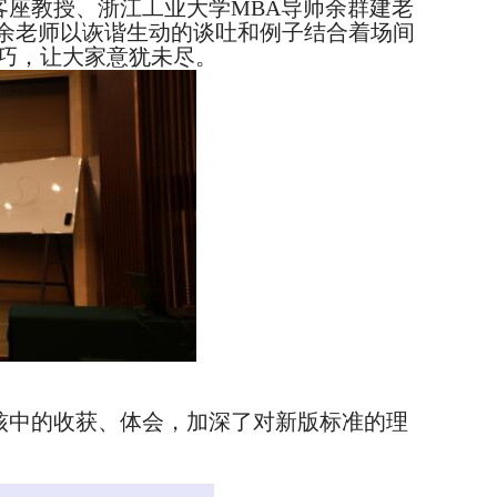
座教授、浙江工业大学MBA导师余群建老
，余老师以诙谐生动的谈吐和例子结合着场间
巧，让大家意犹未尽。
核中的收获、体会，加深了对新版标准的理