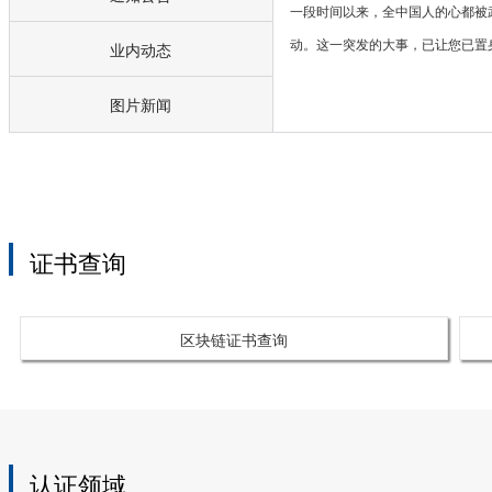
一段时间以来，全中国人的心都被
动。这一突发的大事，已让您已置
业内动态
的第一线，并为国家为民族贡献着
图片新闻
份力量，我们在这里向您致以崇高
2019-01-21
2025-06-26
公信认证2018年度工作述职
关于CC170、SC170换版致GAC
2019年1月18日，公信认证管理
证书查询
司员工进行了2018年年度工作述
的负责人，认真总结了一年来所取
和存在缺失与问题，并且提出了下
区块链证书查询
2020-08-10
2018-04-26
服务认证公示
ISO 45001对世界的影响
无论是未能保护工人免受有毒化学
认证领域
是睡眠不足的员工遭遇致命车祸，