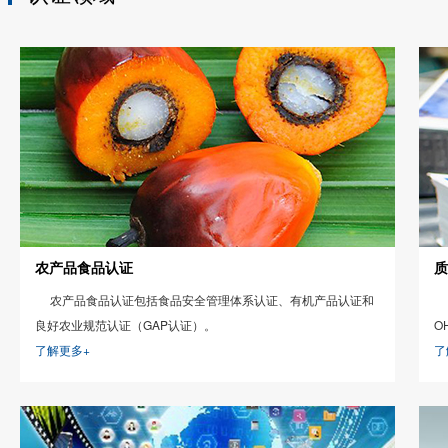
万人在工作中受伤或死亡。随着世
业安全健康国际标准的到来，许多
以避免。本文揭示为何ISO 4500
2017-09-06
世界各地数百万工人(和工作场所健
职场礼仪常识
处境。
了解、掌握并恰当地应用职场礼仪
维护职场人的职业形象，会使你在
源，让你的事业蒸蒸日上，做一个
成功的职业生涯并不意味着你要才
农产品食品认证
质
农产品食品认证包括食品安全管理体系认证、有机产品认证和
良好农业规范认证（GAP认证）。
O
了解更多+
了